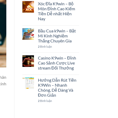
Xóc Đĩa K9win – Bộ
Môn Đỉnh Cao Kiếm
Tiền Dễ nhất Hiện
Nay
Bầu Cua k9win – Bật
Mí Kinh Nghiệm
Thắng Chuyên Gia
2
Bình luận
Casino K9win – Đỉnh
Cao Sảnh Cược Live
stream Đổi Thưởng
thân
Hướng Dẫn Rút Tiền
tính
K9Win – Nhanh
Chóng, Dễ Dàng Và
Đơn Giản
2
Bình luận