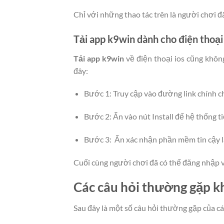
Chỉ với những thao tác trên là người chơi đ
Tải app k9win dành cho điện thoại
Tải app k9win
về điện thoại ios cũng khôn
đây:
Bước 1: Truy cập vào đường link chính ch
Bước 2: Ấn vào nút Install để hệ thống t
Bước 3: Ấn xác nhận phần mềm tin cậy là
Cuối cùng người chơi đã có thể đăng nhập v
Các câu hỏi thường gặp kh
Sau đây là một số câu hỏi thường gặp của c