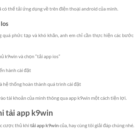
ã có thể tải ứng dụng về trên điện thoại android của mình.
 Ios
g quá phức tạp và khó khăn, anh em chỉ cần thực hiện các bước
ủ k9win và chọn “tải app ios”
iến hành cài đặt
 hệ thống hoàn thành quá trình cài đặt
ào tài khoản của mình thông qua app k9win một cách tiện lợi.
i tải app k9win
ác cược thủ khi
tải app k9win
của, hay cùng tôi giải đáp chúng nhé.