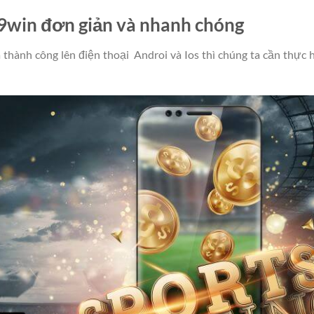
9win đơn giản và nhanh chóng
thành công lên điện thoại Androi và Ios thì chúng ta cần thực 