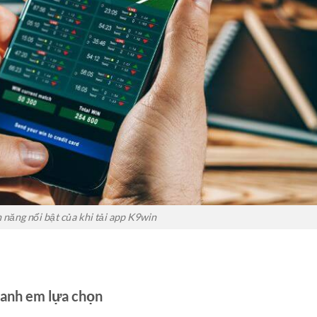
h năng nổi bật của khi tải app K9win
 anh em lựa chọn