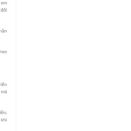
 em
 đổi
nhận
theo
tiện
n mã
iền,
 khi