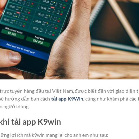
trực tuyến hàng đầu tại Việt Nam, được biết đến với giao diện 
ày sẽ hướng dẫn bạn cách
tải app K9Win
, cũng như khám phá các 
ho người dùng.
 khi tải app K9win
hững lợi ích mà k9win mang lại cho anh em như sau: