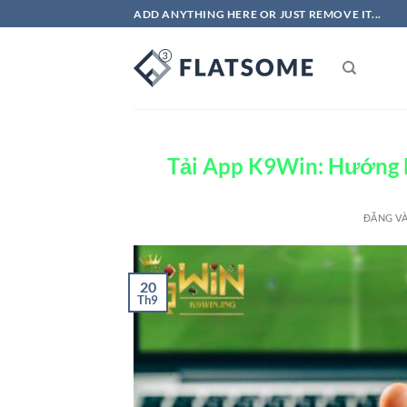
Bỏ
ADD ANYTHING HERE OR JUST REMOVE IT...
qua
nội
dung
Tải App K9Win: Hướng D
ĐĂNG V
20
Th9