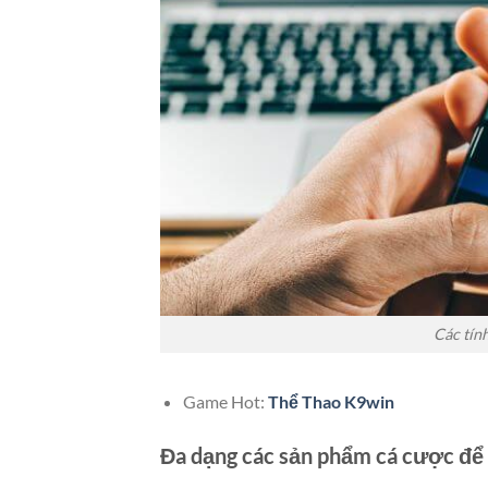
Các tín
Game Hot:
Thể Thao K9win
Đa dạng các sản phẩm cá cược để