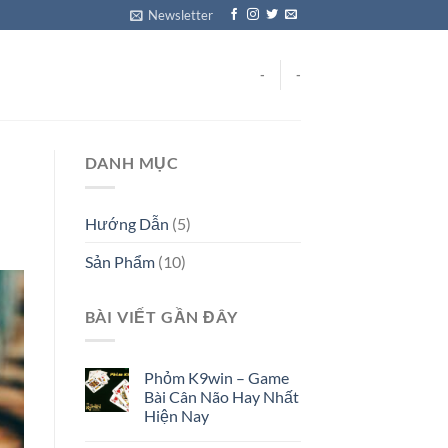
Newsletter
-
-
DANH MỤC
Hướng Dẫn
(5)
Sản Phẩm
(10)
BÀI VIẾT GẦN ĐÂY
Phỏm K9win – Game
Bài Cân Não Hay Nhất
Hiện Nay