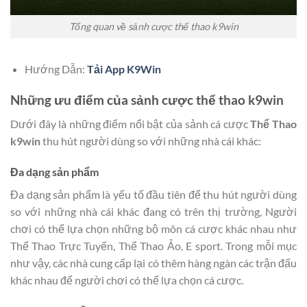
Tổng quan về sảnh cược thể thao k9win
Hướng Dẫn:
Tải App K9Win
Những ưu điểm của sảnh cược thể thao k9win
Dưới đây là những điểm nổi bật của sảnh cá cược
Thể Thao
k9win
thu hút người dùng so với những nhà cái khác:
Đa dạng sản phẩm
Đa dạng sản phẩm là yếu tố đầu tiên để thu hút người dùng
so với những nhà cái khác đang có trên thị trường, Người
chơi có thể lựa chọn những bộ môn cá cược khác nhau như
Thể Thao Trực Tuyến, Thể Thao Ảo, E sport. Trong mỗi mục
như vậy, các nhà cung cấp lại có thêm hàng ngàn các trận đấu
khác nhau để người chơi có thể lựa chọn cá cược.