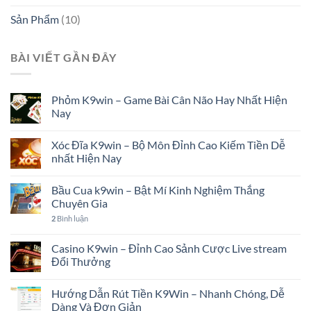
Sản Phẩm
(10)
BÀI VIẾT GẦN ĐÂY
Phỏm K9win – Game Bài Cân Não Hay Nhất Hiện
Nay
Xóc Đĩa K9win – Bộ Môn Đỉnh Cao Kiếm Tiền Dễ
nhất Hiện Nay
Bầu Cua k9win – Bật Mí Kinh Nghiệm Thắng
Chuyên Gia
2
Bình luận
Casino K9win – Đỉnh Cao Sảnh Cược Live stream
Đổi Thưởng
Hướng Dẫn Rút Tiền K9Win – Nhanh Chóng, Dễ
Dàng Và Đơn Giản