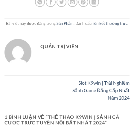
Bài viết này được đăng trong
Sản Phẩm
. Đánh dấu
liên kết thường trực
.
QUẢN TRỊ VIÊN
Slot K9win | Trải Nghiệm
Sảnh Game Đẳng Cấp Nhất
Năm 2024
1 BÌNH LUẬN VỀ “
THỂ THAO K9WIN | SẢNH CÁ
CƯỢC TRỰC TUYẾN NỔI BẬT NHẤT 2024
”