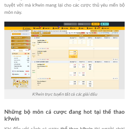
tuyệt vời mà k9win mang lại cho các cược thủ yêu mến bộ
môn này.
K9win trực tuyến tất cả các giải đấu
Những bộ môn cá cược đang hot tại thể thao
k9win
Khi đến với sảnh cá cược
thể thao k9win
thì người chơi