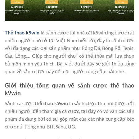
Thể thao k9win
là sảnh cược tại nhà cái k9win.ing được rất
nhiều người chơi ở tại Việt Nam biết tới, đây là sảnh cược
với đa dạng các loại sản phẩm như Bóng Đá, Bóng Rổ, Tenis,
Cầu Lông,… Giúp cho người chơi có thể thỏa mái lựa chọn
bộ môn mình yêu thích. Bài viết dưới đây sẽ giới thiệu tổng
quan về sảnh cược này để mọi người cùng nắm bắt nhé.
Giới thiệu tổng quan về sảnh cược thể thao
k9win
Sảnh cá cược
thể thao k9win
là sảnh cược thu hút được rất
nhiều người đến tham gia cá cược, tại đây có vô vàn các sản
phẩm đa dạng bởi có sự góp mặt của các nhà cung cấp kèo
cược nổi tiếng như BIT, Saba, UG.