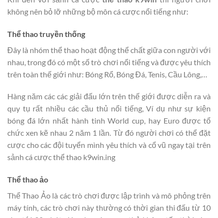
không nên bỏ lỡ những bộ môn cá cược nổi tiếng như:
Thể thao truyền thống
Đây là nhóm thể thao hoạt động thể chất giữa con người với
nhau, trong đó có một số trò chơi nổi tiếng và được yêu thích
trên toàn thế giới như: Bóng Rổ, Bóng Đá, Tenis, Cầu Lông,…
Hàng năm các các giải đấu lớn trên thế giới được diễn ra và
quy tụ rất nhiều các cầu thủ nổi tiếng, Ví dụ như sự kiện
bóng đá lớn nhất hành tinh World cup, hay Euro được tổ
chức xen kẽ nhau 2 năm 1 lần. Từ đó người chơi có thể đặt
cược cho các đội tuyển mình yêu thích và cổ vũ ngay tại trên
sảnh cá cược thể thao k9win.ing
Thể thao ảo
Thể Thao Ảo là các trò chơi được lập trình và mô phỏng trên
máy tính, các trò chơi này thường có thời gian thi đấu từ 10